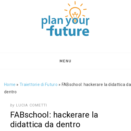
PLAN YOUR
Portale sull'orientamento e formazione
FUTURE | BLOG
ORIENTAMENTO
Skip
MENU
to
SCOLASTICO
content
Home
»
Traiettorie di Futuro
»
FABschool: hackerare la didattica da
dentro
by
LUCIA COMETTI
FABschool: hackerare la
didattica da dentro