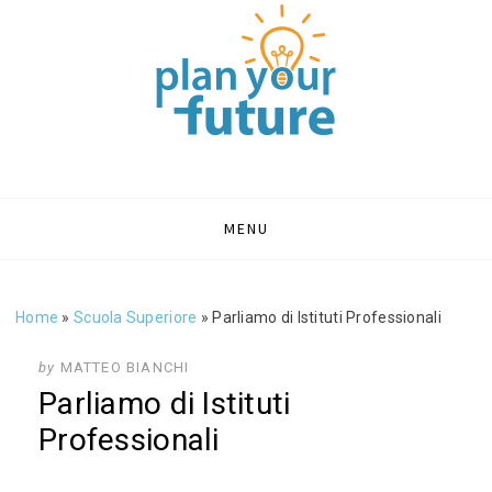
PLAN YOUR
Portale sull'orientamento e formazione
FUTURE | BLOG
ORIENTAMENTO
Skip
MENU
to
SCOLASTICO
content
Home
»
Scuola Superiore
»
Parliamo di Istituti Professionali
by
MATTEO BIANCHI
Parliamo di Istituti
Professionali