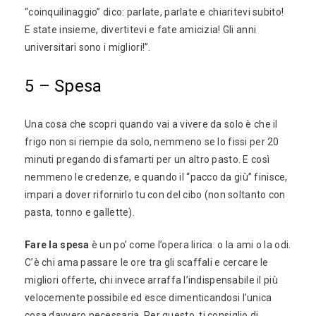
“coinquilinaggio” dico: parlate, parlate e chiaritevi subito!
E state insieme, divertitevi e fate amicizia! Gli anni
universitari sono i migliori!”.
5 – Spesa
Una cosa che scopri quando vai a vivere da solo è che il
frigo non si riempie da solo, nemmeno se lo fissi per 20
minuti pregando di sfamarti per un altro pasto. E così
nemmeno le credenze, e quando il “pacco da giù” finisce,
impari a dover rifornirlo tu con del cibo (non soltanto con
pasta, tonno e gallette).
Fare la spesa
è un po’ come l’opera lirica: o la ami o la odi.
C’è chi ama passare le ore tra gli scaffali e cercare le
migliori offerte, chi invece arraffa l’indispensabile il più
velocemente possibile ed esce dimenticandosi l’unica
cosa davvero necessaria. Per questo, ti consiglio di