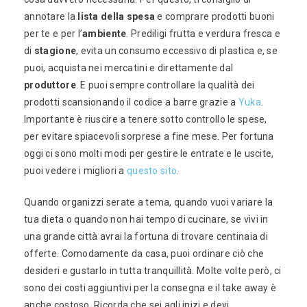
annotare la
lista della spesa
e comprare prodotti buoni
per te e per l’
ambiente
. Prediligi frutta e verdura fresca e
di
stagione
, evita un consumo eccessivo di plastica e, se
puoi, acquista nei mercatini e direttamente dal
produttore
. E puoi sempre controllare la qualità dei
prodotti scansionando il codice a barre grazie a
Yuka
.
Importante è riuscire a tenere sotto controllo le spese,
per evitare spiacevoli sorprese a fine mese. Per fortuna
oggi ci sono molti modi per gestire le entrate e le uscite,
puoi vedere i migliori a
questo sito
.
Quando organizzi serate a tema, quando vuoi variare la
tua dieta o quando non hai tempo di cucinare, se vivi in
una grande città avrai la fortuna di trovare centinaia di
offerte. Comodamente da casa, puoi ordinare ciò che
desideri e gustarlo in tutta tranquillità. Molte volte però, ci
sono dei costi aggiuntivi per la consegna e il take away è
anche costoso. Ricorda che sei agli inizi e devi