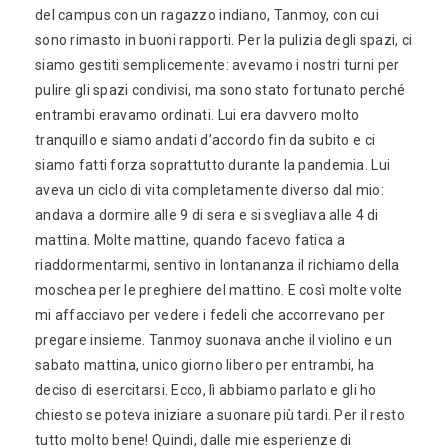
del campus con un ragazzo indiano, Tanmoy, con cui
sono rimasto in buoni rapporti. Per la pulizia degli spazi, ci
siamo gestiti semplicemente: avevamo i nostri turni per
pulire gli spazi condivisi, ma sono stato fortunato perché
entrambi eravamo ordinati. Lui era davvero molto
tranquillo e siamo andati d’accordo fin da subito e ci
siamo fatti forza soprattutto durante la pandemia. Lui
aveva un ciclo di vita completamente diverso dal mio:
andava a dormire alle 9 di sera e si svegliava alle 4 di
mattina. Molte mattine, quando facevo fatica a
riaddormentarmi, sentivo in lontananza il richiamo della
moschea per le preghiere del mattino. E così molte volte
mi affacciavo per vedere i fedeli che accorrevano per
pregare insieme. Tanmoy suonava anche il violino e un
sabato mattina, unico giorno libero per entrambi, ha
deciso di esercitarsi. Ecco, lì abbiamo parlato e gli ho
chiesto se poteva iniziare a suonare più tardi. Per il resto
tutto molto bene! Quindi, dalle mie esperienze di