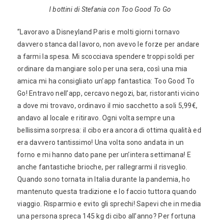
I bottini di Stefania con Too Good To Go
“Lavoravo a Disneyland Paris e molti giorni tornavo
davvero stanca dal lavoro, non avevo le forze per andare
a farmi la spesa. Mi scocciava spendere troppi soldi per
ordinare da mangiare solo per una sera, così una mia
amica mi ha consigliato un’app fantastica: Too Good To
Go! Entravo nell’app, cercavo negozi, bar, ristoranti vicino
a dove mi trovavo, ordinavo il mio sacchetto a soli 5,99€,
andavo al locale e ritiravo. Ogni volta sempre una
bellissima sorpresa: il cibo era ancora di ottima qualità ed
era davvero tantissimo! Una volta sono andata in un
forno e mi hanno dato pane per un’intera settimana! E
anche fantastiche brioche, per rallegrarmi il risveglio.
Quando sono tornata in Italia durante la pandemia, ho
mantenuto questa tradizione e lo faccio tuttora quando
viaggio. Risparmio e evito gli sprechi! Sapevi che in media
una persona spreca 145 kg di cibo all’anno? Per fortuna