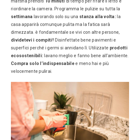
mattina prenditi
10 minuti
di tempo per rifare il letto e
riordinare la camera. Programma le pulizie su tutta la
settimana
lavorando solo su una
stanza alla volta:
la
casa apparirà comunque pulita ma la fatica sarà
dimezzata. è fondamentale se vivi con altre persone,
dividetevi i compiti
!! Disinfettate bene pavimenti e
superfici perché i germi si annidano lì. Utilizzate
prodotti
ecosostenibili:
lavano meglio e fanno bene all’ambiente.
Compra solo l’indispensabile
e meno hai e più
velocemente pulirai.