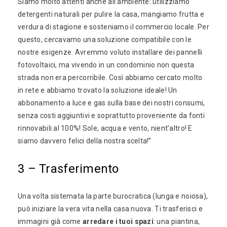
Siamo molto attenti anche all’ambiente: utilizziamo
detergenti naturali per pulire la casa, mangiamo frutta e
verdura di stagione e sosteniamo il commercio locale. Per
questo, cercavamo una soluzione compatibile con le
nostre esigenze. Avremmo voluto installare dei pannelli
fotovoltaici, ma vivendo in un condominio non questa
strada non era percorribile. Così abbiamo cercato molto
in rete e abbiamo trovato la soluzione ideale! Un
abbonamento a luce e gas sulla base dei nostri consumi,
senza costi aggiuntivi e soprattutto proveniente da fonti
rinnovabili al 100%! Sole, acqua e vento, nient’altro! E
siamo davvero felici della nostra scelta!”
3 – Trasferimento
Una volta sistemata la parte burocratica (lunga e noiosa),
può iniziare la vera vita nella casa nuova. Ti trasferisci e
immagini già come
arredare i tuoi spazi
: una piantina,