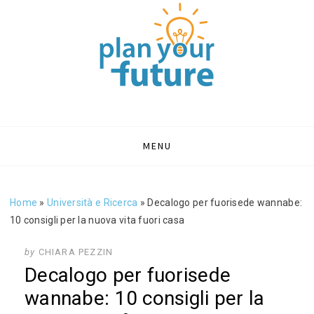
PLAN YOUR
Portale sull'orientamento e formazione
FUTURE | BLOG
ORIENTAMENTO
Skip
MENU
to
SCOLASTICO
content
Home
»
Università e Ricerca
»
Decalogo per fuorisede wannabe:
10 consigli per la nuova vita fuori casa
by
CHIARA PEZZIN
Decalogo per fuorisede
wannabe: 10 consigli per la