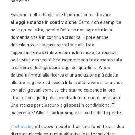
perfetto?
Esistono molti siti oggi che ti permettono di trovare
alloggi e stanze in condivisione
. Certo, non è semplice
nelle grandi città, perché l’offerta non copre tutta la
domanda che è in continua crescita. E poi è anche
difficile trovare la casa perfetta: dalle foto
l’appartamento sembra enorme, luminoso, fantastico,
poi lo visiti e in realtà è fatiscente e sembra essere stata
la dimora di tutti gli scarafaggi del quartiere. Allora
deluso ti rimetti alla ricerca di una soluzione più adatta
alle tue esigenze ed eccola lì, la svolta: vivere in una casa
con altri giovani come te, che stanno cercando la loro
strada, con i quali potrai condividere momenti bellissimi.
Una stanza per ciascuno e gli spazi in condivisione. Ti
piacerebbe? Allora il
cohousing
è la scelta che fa per te!
Il
cohousing
è il nuovo modello di abitare fondato sull’idea
di creare piccole comunità abitative in cui condividere