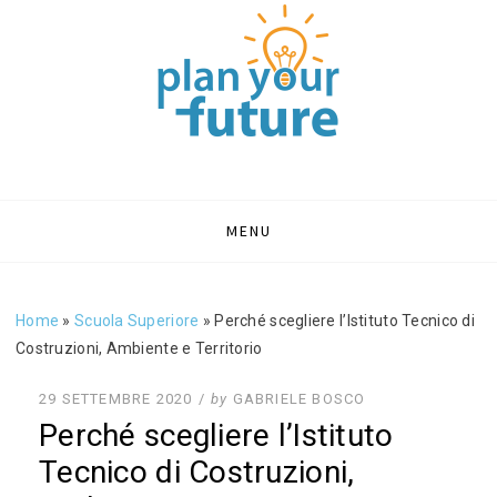
PLAN YOUR
Portale sull'orientamento e formazione
FUTURE | BLOG
ORIENTAMENTO
Skip
MENU
to
SCOLASTICO
content
Home
»
Scuola Superiore
»
Perché scegliere l’Istituto Tecnico di
Costruzioni, Ambiente e Territorio
POSTED
29 SETTEMBRE 2020
by
GABRIELE BOSCO
ON
Perché scegliere l’Istituto
Tecnico di Costruzioni,