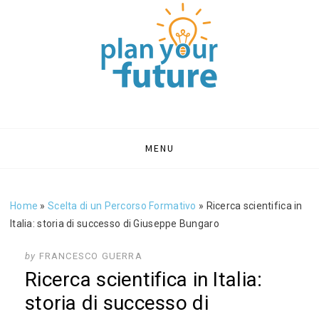
PLAN YOUR
Portale sull'orientamento e formazione
FUTURE | BLOG
ORIENTAMENTO
Skip
MENU
to
SCOLASTICO
content
Home
»
Scelta di un Percorso Formativo
»
Ricerca scientifica in
Italia: storia di successo di Giuseppe Bungaro
by
FRANCESCO GUERRA
Ricerca scientifica in Italia:
storia di successo di