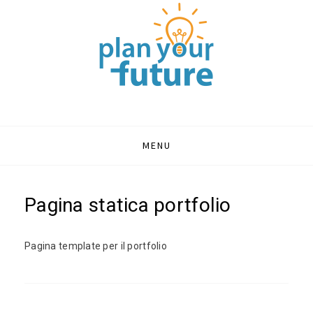
PLAN YOUR
Portale sull'orientamento e formazione
FUTURE | BLOG
ORIENTAMENTO
Skip
MENU
to
SCOLASTICO
content
Pagina statica portfolio
Pagina template per il portfolio